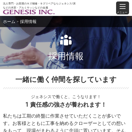
法人専門・お部屋のキズ補修・キズリペアならジェネシス/床
などの木部・アルミサッシなどの金属
メニュー
ホーム
採用情報
＞
採用情報
一緒に働く仲間を探しています
ジェネシスで働くと、こうなります！
1 責任感の強さが養われます！
私たちは工期の終盤に作業させていただくことが多いで
す。お客様とともに工事を納めるクローザーとしての想い
をもって、現場がまわるように念頭に置いています。そん