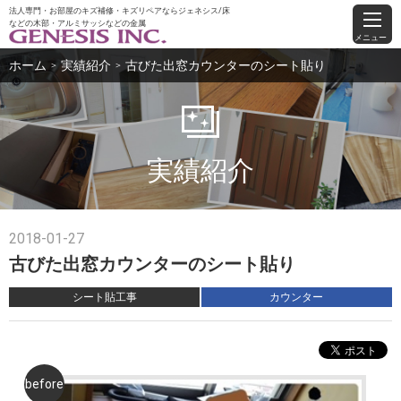
法人専門・お部屋のキズ補修・キズリペアならジェネシス/床
などの木部・アルミサッシなどの金属
メニュー
ホーム
実績紹介
古びた出窓カウンターのシート貼り
＞
＞
実績紹介
2018-01-27
古びた出窓カウンターのシート貼り
シート貼工事
カウンター