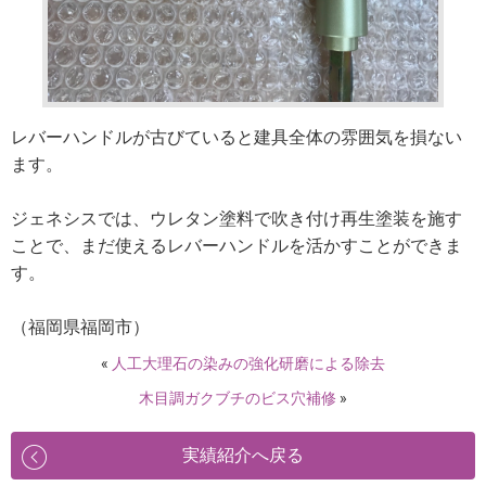
レバーハンドルが古びていると建具全体の雰囲気を損ない
ます。
ジェネシスでは、ウレタン塗料で吹き付け再生塗装を施す
ことで、まだ使えるレバーハンドルを活かすことができま
す。
（福岡県福岡市）
«
人工大理石の染みの強化研磨による除去
木目調ガクブチのビス穴補修
»
実績紹介へ戻る