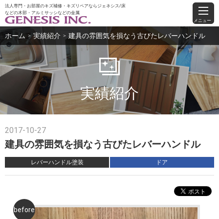
法人専門・お部屋のキズ補修・キズリペアならジェネシス/床
などの木部・アルミサッシなどの金属
メニュー
ホーム
実績紹介
建具の雰囲気を損なう古びたレバーハンドル
＞
＞
実績紹介
2017-10-27
建具の雰囲気を損なう古びたレバーハンドル
レバーハンドル塗装
ドア