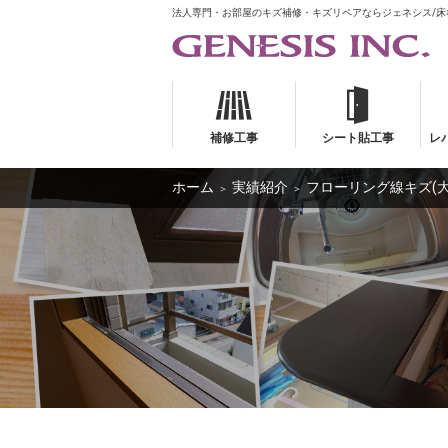
法人専門・お部屋のキズ補修・キズリペアならジェネシス/
補修工事
シート貼工事
レ
ホーム
実績紹介
フローリング線キズ(大)
＞
＞
補修工事
シート貼工事
レ