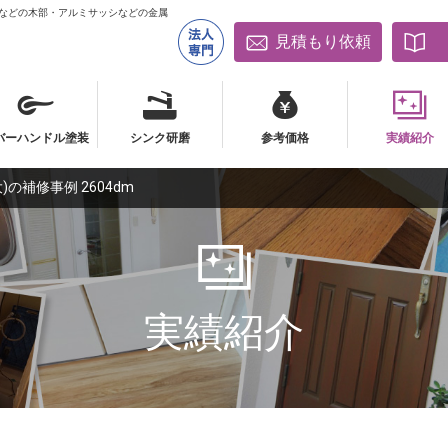
床などの木部・アルミサッシなどの金属
見積もり依頼
バーハンドル塗装
シンク研磨
参考価格
実績紹介
の補修事例 2604dm
バーハンドル塗装
シンク研磨
参考価格
実績紹介
実績紹介