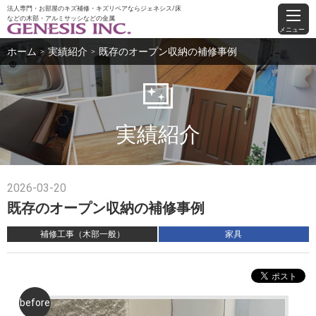
法人専門・お部屋のキズ補修・キズリペアならジェネシス/床
などの木部・アルミサッシなどの金属
メニュー
ホーム
実績紹介
既存のオープン収納の補修事例
＞
＞
実績紹介
2026-03-20
既存のオープン収納の補修事例
補修工事（木部一般）
家具