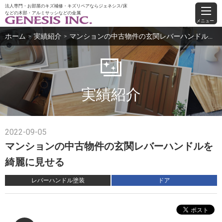
法人専門・お部屋のキズ補修・キズリペアならジェネシス/床
などの木部・アルミサッシなどの金属
メニュー
ホーム
実績紹介
マンションの中古物件の玄関レバーハンドルを綺麗に見せる
＞
＞
実績紹介
2022-09-05
マンションの中古物件の玄関レバーハンドルを
綺麗に見せる
レバーハンドル塗装
ドア