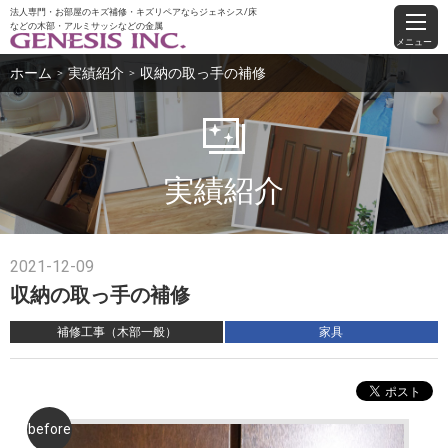
法人専門・お部屋のキズ補修・キズリペアならジェネシス/床
などの木部・アルミサッシなどの金属
メニュー
ホーム
実績紹介
収納の取っ手の補修
＞
＞
実績紹介
2021-12-09
収納の取っ手の補修
補修工事（木部一般）
家具