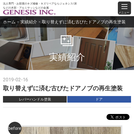
法人専門・お部屋のキズ補修・キズリペアならジェネシス/床
などの木部・アルミサッシなどの金属
メニュー
ホーム
実績紹介
取り替えずに済む古びたドアノブの再生塗装
＞
＞
実績紹介
2019-02-16
取り替えずに済む古びたドアノブの再生塗装
レバーハンドル塗装
ドア