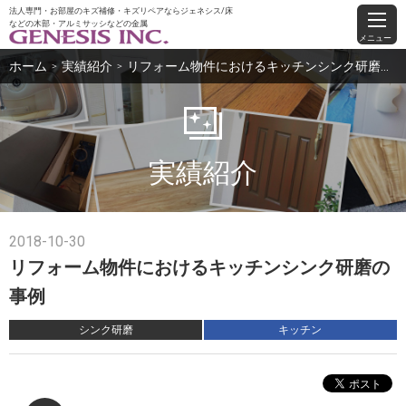
法人専門・お部屋のキズ補修・キズリペアならジェネシス/床
などの木部・アルミサッシなどの金属
メニュー
ホーム
実績紹介
リフォーム物件におけるキッチンシンク研磨の事例
＞
＞
実績紹介
2018-10-30
リフォーム物件におけるキッチンシンク研磨の
事例
シンク研磨
キッチン