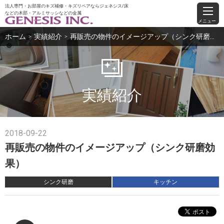
法人専門・お部屋のキズ補修・キズリペアならジェネシス/床
などの木部・アルミサッシなどの金属
メニュー
ホーム
実績紹介
再販売の物件のイメージアップ（シンク研磨効果）
＞
＞
実績紹介
2018-09-22
再販売の物件のイメージアップ（シンク研磨効
果）
シンク研磨
キッチン