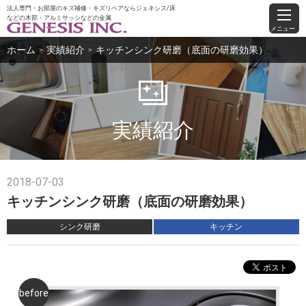
法人専門・お部屋のキズ補修・キズリペアならジェネシス/床
などの木部・アルミサッシなどの金属
メニュー
ホーム
実績紹介
キッチンシンク研磨（底面の研磨効果）
＞
＞
実績紹介
2018-07-03
キッチンシンク研磨（底面の研磨効果）
シンク研磨
キッチン