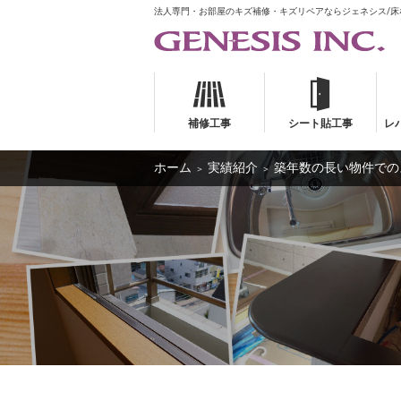
法人専門・お部屋のキズ補修・キズリペアならジェネシス/
補修工事
シート貼工事
レ
ホーム
実績紹介
築年数の長い物件での
＞
＞
補修工事
シート貼工事
レ