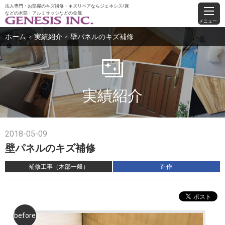
法人専門・お部屋のキズ補修・キズリペアならジェネシス/床
などの木部・アルミサッシなどの金属
メニュー
ホーム
実績紹介
壁パネルのキズ補修
＞
＞
実績紹介
2018-05-09
壁パネルのキズ補修
補修工事（木部一般）
造作