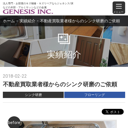
法人専門・お部屋のキズ補修・キズリペアならジェネシス/床
などの木部・アルミサッシなどの金属
メニュー
ホーム
実績紹介
不動産買取業者様からのシンク研磨のご依頼
＞
＞
実績紹介
2018-02-22
不動産買取業者様からのシンク研磨のご依頼
シンク研磨
フローリング