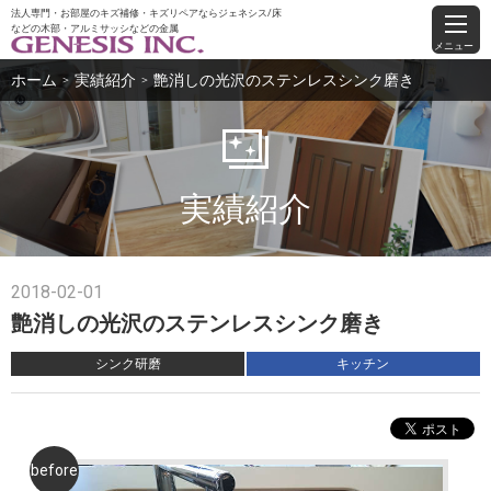
法人専門・お部屋のキズ補修・キズリペアならジェネシス/床
などの木部・アルミサッシなどの金属
メニュー
ホーム
実績紹介
艶消しの光沢のステンレスシンク磨き
＞
＞
実績紹介
2018-02-01
艶消しの光沢のステンレスシンク磨き
シンク研磨
キッチン