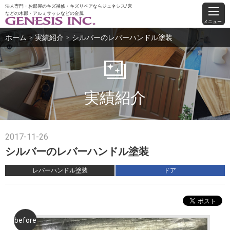
法人専門・お部屋のキズ補修・キズリペアならジェネシス/床
などの木部・アルミサッシなどの金属
メニュー
ホーム
実績紹介
シルバーのレバーハンドル塗装
＞
＞
実績紹介
2017-11-26
シルバーのレバーハンドル塗装
レバーハンドル塗装
ドア