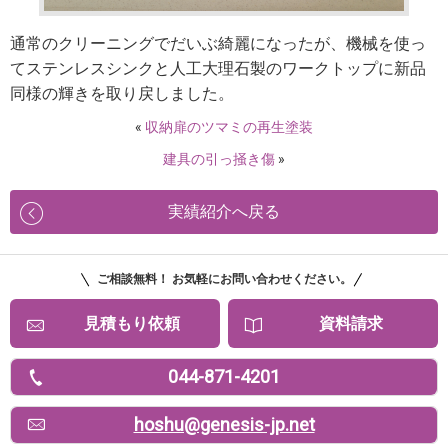
通常のクリーニングでだいぶ綺麗になったが、機械を使っ
てステンレスシンクと人工大理石製のワークトップに新品
同様の輝きを取り戻しました。
«
収納扉のツマミの再生塗装
建具の引っ掻き傷
»
実績紹介へ戻る
ご相談無料！ お気軽にお問い合わせください。
見積もり依頼
資料請求
044-871-4201
hoshu@genesis-jp.net