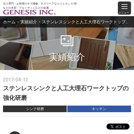
法人専門・お部屋のキズ補修・キズリペアならジェネシス/床
などの木部・アルミサッシなどの金属
メニュー
ホーム
実績紹介
ステンレスシンクと人工大理石ワークトップの強化研磨
＞
＞
実績紹介
2017-04-12
ステンレスシンクと人工大理石ワークトップの
強化研磨
シンク研磨
キッチン