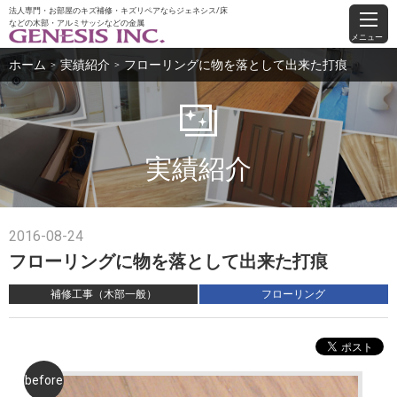
法人専門・お部屋のキズ補修・キズリペアならジェネシス/床
などの木部・アルミサッシなどの金属
メニュー
ホーム
実績紹介
フローリングに物を落として出来た打痕
＞
＞
実績紹介
2016-08-24
フローリングに物を落として出来た打痕
補修工事（木部一般）
フローリング